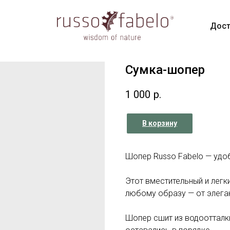
Дост
Сумка-шопер
1 000
р.
В корзину
Шопер Russo Fabelo — удоб
Этот вместительный и легк
любому образу — от элеган
Шопер сшит из водоотталк