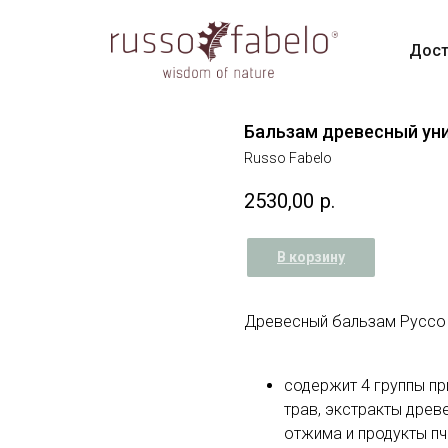
Дост
Бальзам древесный ун
Russo Fabelo
2530,00
р.
В корзину
Древесный бальзам Руссо
содержит 4 группы п
трав, экстракты древ
отжима и продукты пч