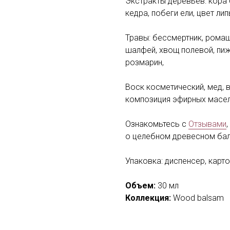
Экстракты деревьев: кора 
кедра, побеги ели, цвет лип
Травы: бессмертник, ромаш
шалфей, хвощ полевой, пиж
розмарин,
Воск косметический, мед, в
композиция эфирных масел
Ознакомьтесь с
Отзывами
о целебном древесном ба
Упаковка: диспенсер, карт
Объем:
30 мл
Коллекция:
Wood balsam