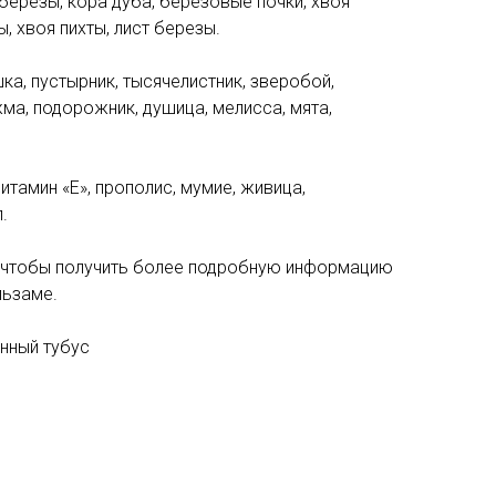
березы, кора дуба, березовые почки, хвоя
ы, хвоя пихты, лист березы.
ка, пустырник, тысячелистник, зверобой,
ма, подорожник, душица, мелисса, мята,
итамин «Е», прополис, мумие, живица,
.
, чтобы получить более подробную информацию
льзаме.
онный тубус