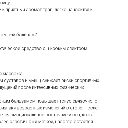
ивицу
 и приятный аромат трав, легко наносится и
евесный бальзам?
тическое средство с широким спектром
ля массажа
м суставов и мышц снижает риски спортивных
щущений после интенсивных физических
сным бальзамом повышает тонус связочного
признаки возрастных изменений в стопе. После
ется эмоциональное состояние и сон, кожа
олее эластичной и мягкой, надолго остается