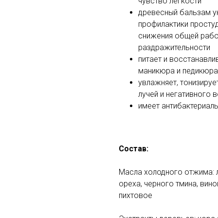
чувство легкости
древесный бальзам у
профилактики просту
снижения общей рабо
раздражительности
питает и восстанавли
маникюра и педикюра
увлажняет, тонизируе
лучей и негативного
имеет антибактериал
Состав:
Масла холодного отжима: л
ореха, черного тмина, вино
пихтовое