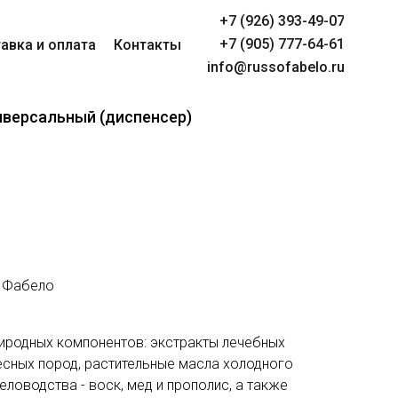
+7 (926) 393-49-07
+7 (905) 777-64-61
авка и оплата
Контакты
info@russofabelo.ru
иверсальный (диспенсер)
 Фабело
риродных компонентов: экстракты лечебных
есных пород, растительные масла холодного
еловодства - воск, мед и прополис, а также