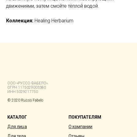
движениями, затем смойте тёплой водой.
Коллекция:
Нealing Herbarium
ООО «РУССО ФАБЕЛО»
ОГРН 1175029003380
ИНН 5029217750
© 2020 Russo Fabelo
КАТАЛОГ
ПОКУПАТЕЛЯМ
Для лица
О компании
Для тела
Отзывы